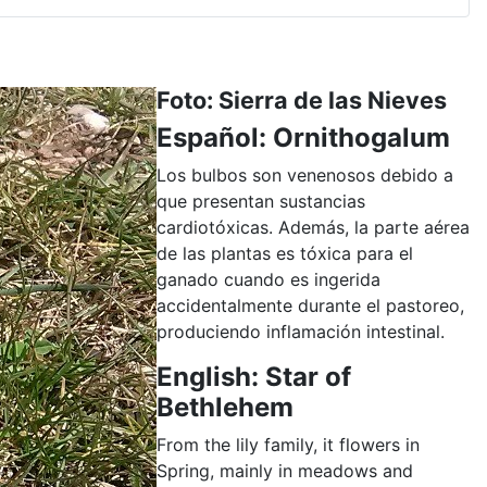
Foto: Sierra de las Nieves
Español: Ornithogalum
Los bulbos son venenosos debido a
que presentan sustancias
cardiotóxicas. Además, la parte aérea
de las plantas es tóxica para el
ganado cuando es ingerida
accidentalmente durante el pastoreo,
produciendo inflamación intestinal.
English: Star of
Bethlehem
From the lily family, it flowers in
Spring, mainly in meadows and