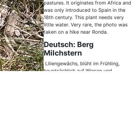
pastures. It originates from Africa and
was only introduced to Spain in the
18th century. This plant needs very
little water. Very rare, the photo was
taken on a hike near Ronda.
Deutsch: Berg
Milchstern
Liliengewächs, blüht im Frühling,
hauptsächlich auf Wiesen und
Weiden. Stammt aus Afrika, wurde
erst im 18. Jhdt. in Spanien
eingeführt, braucht sehr wenig
Wasser. Kommt sehr selten vor, das
Photo wurde auf einer Wanderung
nahe Ronda aufgenommen.