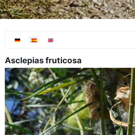
Select your language
Asclepias fruticosa