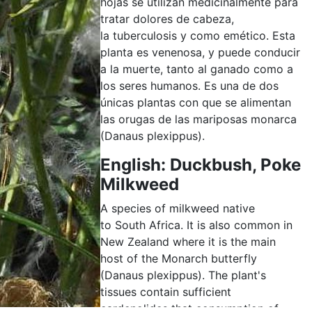
hojas se utilizan medicinalmente para
tratar dolores de cabeza,
la tuberculosis y como emético. Esta
planta es venenosa, y puede conducir
a la muerte, tanto al ganado como a
los seres humanos. Es una de dos
únicas plantas con que se alimentan
las orugas de las mariposas monarca
(Danaus plexippus).
English: Duckbush, Poke
Milkweed
A species of milkweed native
to South Africa. It is also common in
New Zealand where it is the main
host of the Monarch butterfly
(Danaus plexippus). The plant's
tissues contain sufficient
cardenolides that consumption of