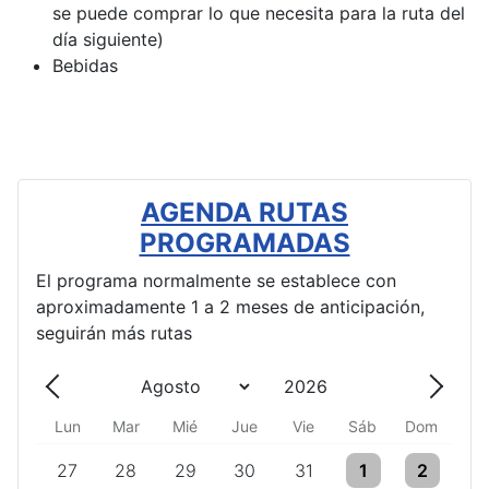
se puede comprar lo que necesita para la ruta del
día siguiente)
Bebidas
AGENDA RUTAS
PROGRAMADAS
El programa normalmente se establece con
aproximadamente 1 a 2 meses de anticipación,
seguirán más rutas
Lun
Mar
Mié
Jue
Vie
Sáb
Dom
One event
One event
One event
One event
One event
One event
One event
27
28
29
30
31
1
2