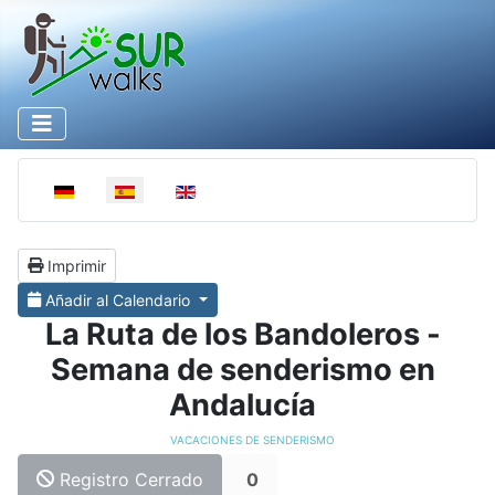
Select your language
Imprimir
Añadir al Calendario
La Ruta de los Bandoleros -
Semana de senderismo en
Andalucía
VACACIONES DE SENDERISMO
Registro Cerrado
0