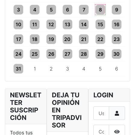
One event
One event
One event
One event
One event
One event
One event
3
4
5
6
7
8
9
One event
One event
One event
One event
One event
One event
One event
10
11
12
13
14
15
16
One event
One event
One event
One event
One event
One event
One event
17
18
19
20
21
22
23
One event
One event
One event
One event
One event
One event
One event
24
25
26
27
28
29
30
One event
One event
One event
One event
One event
One event
One event
31
1
2
3
4
5
6
NEWSLET
DEJA TU
LOGIN
TER
OPINIÓN
SUSCRIP
EN
Usuario
CIÓN
TRIPADVI
SOR
Contraseña
Todos tus