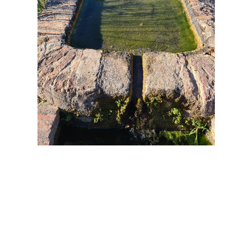
Unsere Route verläuft über Straßen, Wege, Pfade und
Bäche und führt an Bauernhöfen vorbei. Die
Vegetation besteht hauptsächlich aus Steineichen,
Olivenbäumen und Stechginster
Schließlich erreichen wir den Anfang des Tajo del
Abanico und seine berühmte Höhle. Die Legende