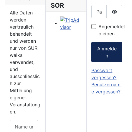
SOR
Passwort
Alle Daten
Show P
werden
Angemeldet
vertraulich
bleiben
behandelt
und werden
nur von SUR
Anmelde
walks
n
verwendet,
und
Passwort
ausschliesslic
vergessen?
h zur
Benutzernam
Mitteilung
e vergessen?
eigener
Veranstaltung
en.