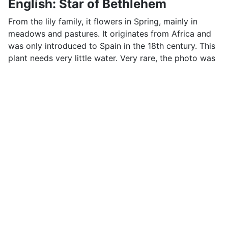
English: Star of Bethlehem
From the lily family, it flowers in Spring, mainly in
meadows and pastures. It originates from Africa and
was only introduced to Spain in the 18th century. This
plant needs very little water. Very rare, the photo was
taken on a hike near Ronda.
Deutsch: Berg Milchstern
Liliengewächs, blüht im Frühling, hauptsächlich auf
Wiesen und Weiden. Stammt aus Afrika, wurde erst im
18. Jhdt. in Spanien eingeführt, braucht sehr wenig
Wasser. Kommt sehr selten vor, das Photo wurde auf
einer Wanderung nahe Ronda aufgenommen.
Hiking dates for the upcoming
weeks
The program is normally set about 1 to 2 months