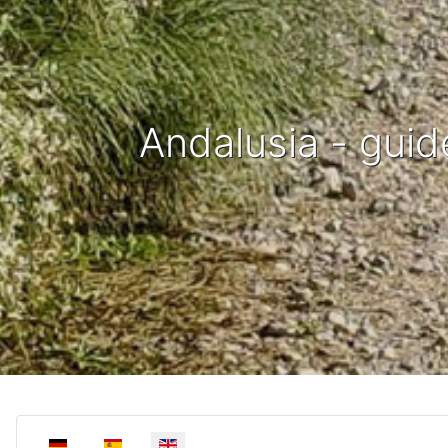
Andalusia - guid
Select your language